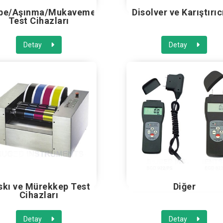
be/Aşınma/Mukavemet
Disolver ve Karıştırıc
Test Cihazları
Detay
Detay
skı ve Mürekkep Test
Diğer
Cihazları
Detay
Detay