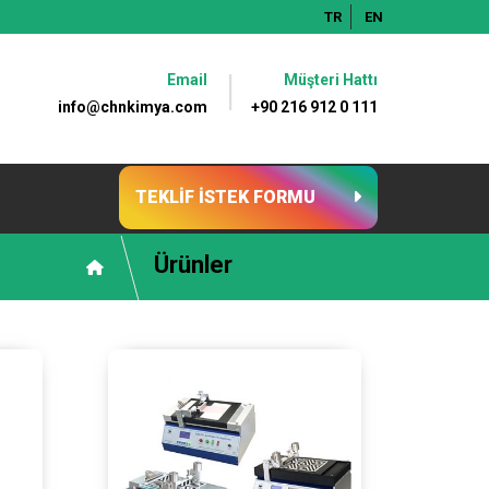
TR
EN
Email
Müşteri Hattı
info@chnkimya.com
+90 216 912 0 111
TEKLİF İSTEK FORMU
Ürünler