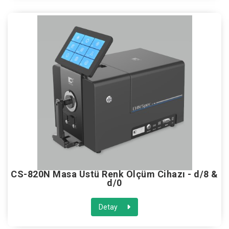
CS-820N Masa Üstü Renk Ölçüm Cihazı - d/8 &
d/0
Detay