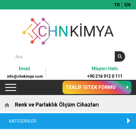
TR
EN
Email
Müşteri Hattı
+90 216 912 0 111
info@chnkimya.com
TEKLİF İSTEK FORMU
Renk ve Parlaklık Ölçüm Cihazları
KATEGORİLER