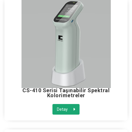
CS-410 Serisi Taşınabilir Spektral
Kolorimetreler
Detay