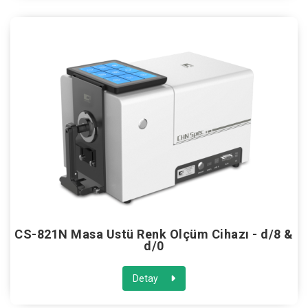
CS-821N Masa Üstü Renk Ölçüm Cihazı - d/8 &
d/0
Detay