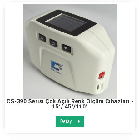
CS-390 Serisi Çok Açılı Renk Ölçüm Cihazları -
15°/ 45°/110°
Detay