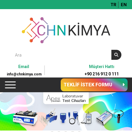
TR
EN
Email
Müşteri Hattı
+90 216 912 0 111
info@chnkimya.com
TEKLİF İSTEK FORMU