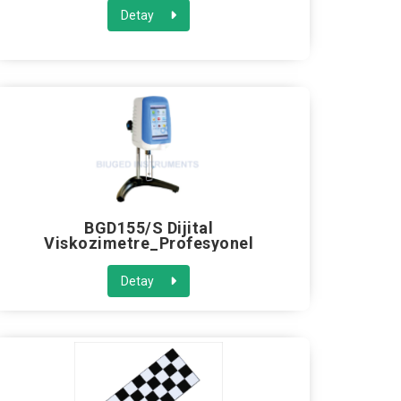
Detay
BGD155/S Dijital
Viskozimetre_Profesyonel
Detay