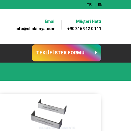
TR
EN
Email
Müşteri Hattı
info@chnkimya.com
+90 216 912 0 111
TEKLİF İSTEK FORMU