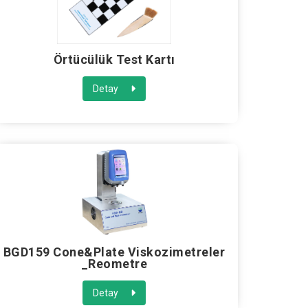
Örtücülük Test Kartı
Detay
BGD159 Cone&Plate Viskozimetreler
_Reometre
Detay