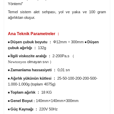
Yöntemi”
Temel sistem alet sehpası, yol ve yaka ve 100 gram
ağırlıktan oluşur.
Ana Teknik Parametreler
：
Düşen çubuk boyutu
Φ12mm
300mm
Düşen
：
×
■
■
çubuk ağırlığı
132g
：
İlgili viskozite aralığı
2-200Pa.s
：
（
■
olmayan sıvı
Newtonyen
）
Zamanlama hassasiyeti
0,01 sn
：
■
Ağırlık yükünün kütlesi
25-50-100-200-200-500-
：
■
1.000-1.000g (toplam 4075g)
Toplam ağırlık
18 KG
：
■
Genel Boyut
140mm×140mm×300mm
:
■
Güç Kaynağı
220V 50Hz
：
■