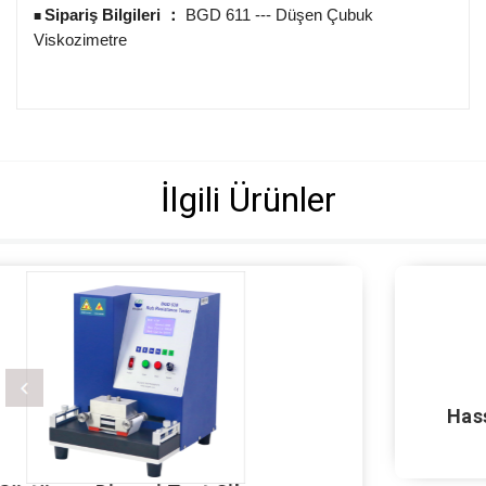
Sipariş Bilgileri
BGD 611 --- Düşen Çubuk
：
■
Viskozimetre
İlgili Ürünler
Hassas Sürtünme Direnci Test