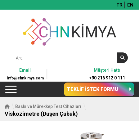
TR
EN
Email
Müşteri Hattı
+90 216 912 0 111
info@chnkimya.com
TEKLİF İSTEK FORMU
Baskı ve Mürekkep Test Cihazları
Viskozimetre (Düşen Çubuk)